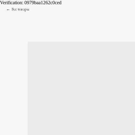
Verification: 0979baa1262c0ced
Все товары