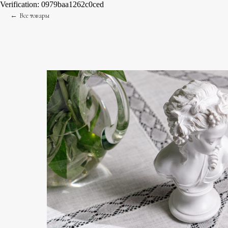
Verification: 0979baa1262c0ced
Все товары