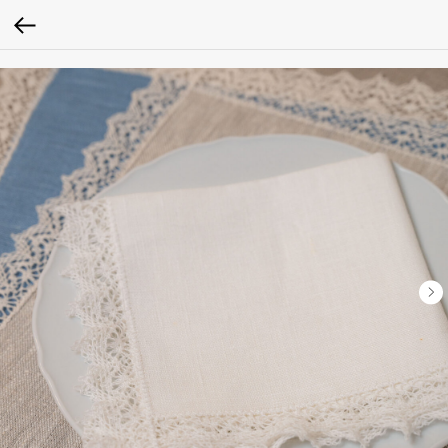
Verification: 0979baa1262c0ced