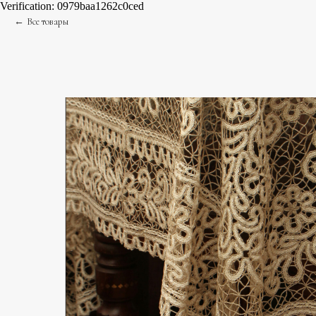
Verification: 0979baa1262c0ced
Все товары