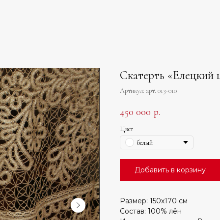
Скатерть «Елецкий 
Артикул:
арт. 013-010
450 000
р.
Цвет
белый
Добавить в корзину
Размер: 150х170 см
Состав: 100% лён