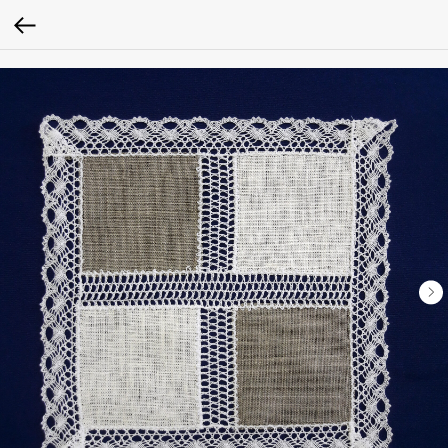
Verification: 0979baa1262c0ced