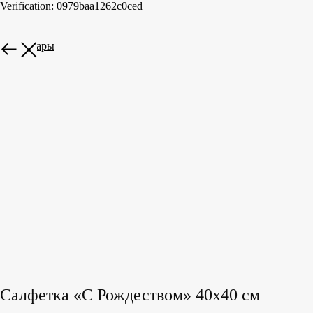
Verification: 0979baa1262c0ced
Все товары
Салфетка «С Рождеством» 40х40 см