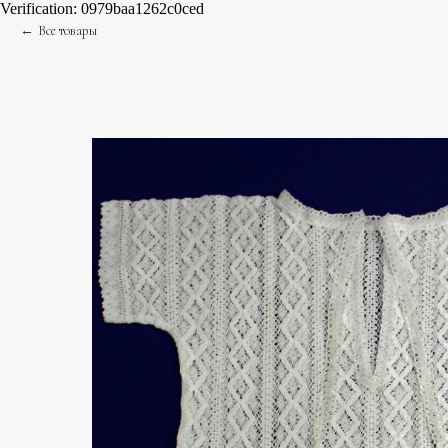
Verification: 0979baa1262c0ced
Все товары