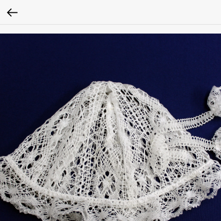
Verification: 0979baa1262c0ced