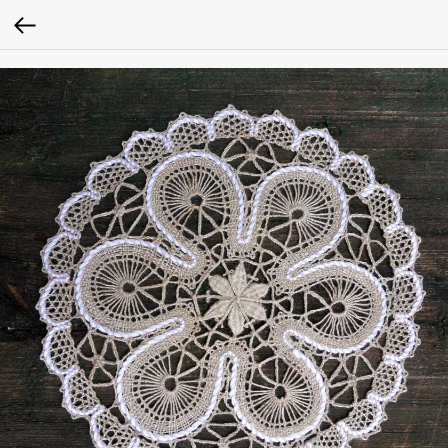
Verification: 0979baa1262c0ced